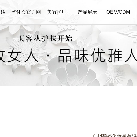
介绍
华体会官方网
美容护理
产品展示
OEM/ODM
页版,华体会
（中国）,华体
会
广州碧婷化妆品有限