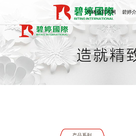
华体会官方网
碧婷
页版,华体会
（中国）,华体
会
产品系列