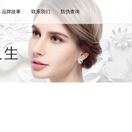
品牌故事
联系我们
防伪查询