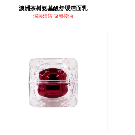
澳洲茶树氨基酸舒缓洁面乳
深层清洁 吸黑控油