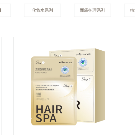
列
化妆水系列
面霜护理系列
精