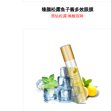
臻颜松露鱼子酱多效眼膜
黑钻松露 唤醒双眸