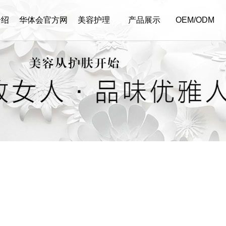
介绍
华体会官方网
美容护理
产品展示
OEM/ODM
页版,华体会
（中国）,华体
会